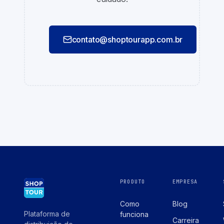
contato@shoptourapp.com.br
PRODUTO
EMPRESA
Como
Blog
Plataforma de
funciona
Carreira