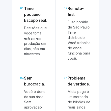
Time
Remote-
01
02
pequeno.
first.
Escopo real.
Fuso horário
de São Paulo.
Decisões que
Time
você toma
distribuído.
entram em
Você trabalha
produção em
de onde
dias, não em
funciona para
trimestres.
você.
Sem
Problema
03
04
burocracia.
de verdade.
Você é dono
Mídia paga é
da sua área.
um mercado
Sem
de bilhões de
aprovação
reais ainda